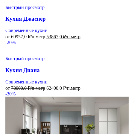
Быстрый просмотр
Кухня Джаспер
Современные кухни
от
69957,0
₽/п.метр
53867,0
₽/п.метр
-20%
Быстрый просмотр
Кухня Диана
Современные кухни
от
78000,0
₽/п.метр
62400,0
₽/п.метр
-30%