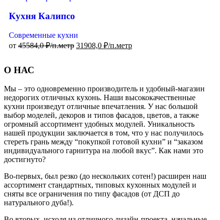
Кухня Калипсо
Современные кухни
от
45584,0
₽/п.метр
31908,0
₽/п.метр
О НАС
Мы – это одновременно производитель и удобный-магазин
недорогих отличных кухонь. Наши высококачественные
кухни произведут отличные впечатления. У нас большой
выбор моделей, декоров и типов фасадов, цветов, а также
огромный ассортимент удобных модулей. Уникальность
нашей продукции заключается в том, что у нас получилось
стереть грань между “покупкой готовой кухни” и “заказом
индивидуального гарнитура на любой вкус”. Как нами это
достигнуто?
Во-первых, был резко (до нескольких сотен!) расширен наш
ассортимент стандартных, типовых кухонных модулей и
сняты все ограничения по типу фасадов (от ДСП до
натурального дуба!).
Во вторых, исходя из отличного дизайн-проекта, начальные