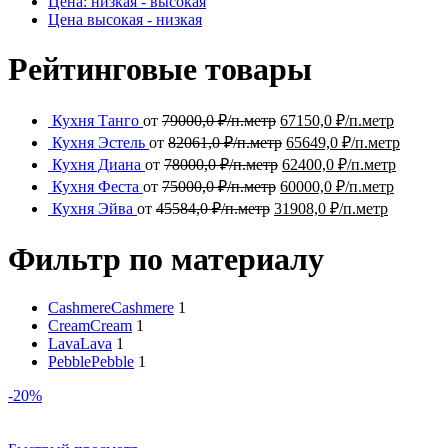
Цена: низкая - высокая
Цена высокая - низкая
Рейтинговые товары
Кухня Танго
от
79000,0
₽/п.метр
67150,0
₽/п.метр
Кухня Эстель
от
82061,0
₽/п.метр
65649,0
₽/п.метр
Кухня Диана
от
78000,0
₽/п.метр
62400,0
₽/п.метр
Кухня Феста
от
75000,0
₽/п.метр
60000,0
₽/п.метр
Кухня Эйва
от
45584,0
₽/п.метр
31908,0
₽/п.метр
Фильтр по материалу
Cashmere
Cashmere
1
Cream
Cream
1
Lava
Lava
1
Pebble
Pebble
1
-20%