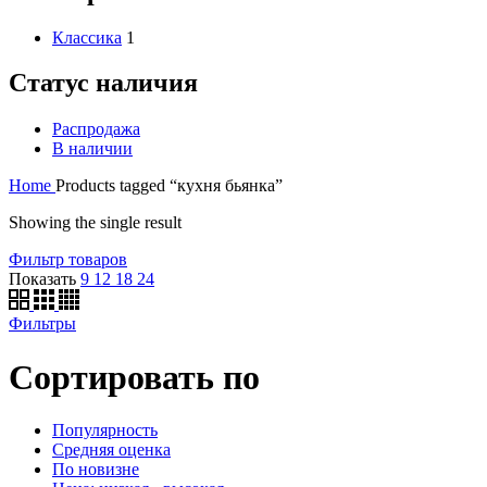
Классика
1
Статус наличия
Распродажа
В наличии
Home
Products tagged “кухня бьянка”
Showing the single result
Фильтр товаров
Показать
9
12
18
24
Фильтры
Сортировать по
Популярность
Средняя оценка
По новизне