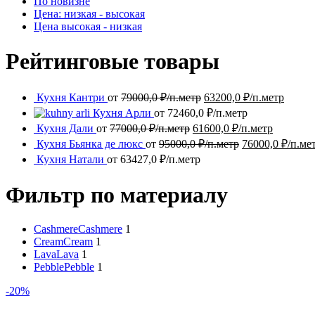
По новизне
Цена: низкая - высокая
Цена высокая - низкая
Рейтинговые товары
Кухня Кантри
от
79000,0
₽/п.метр
63200,0
₽/п.метр
Кухня Арли
от
72460,0
₽/п.метр
Кухня Дали
от
77000,0
₽/п.метр
61600,0
₽/п.метр
Кухня Бьянка де люкс
от
95000,0
₽/п.метр
76000,0
₽/п.ме
Кухня Натали
от
63427,0
₽/п.метр
Фильтр по материалу
Cashmere
Cashmere
1
Cream
Cream
1
Lava
Lava
1
Pebble
Pebble
1
-20%