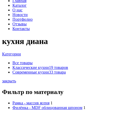
Главная
Каталог
О нас
Новости
Портфолио
Отзывы
Контакты
кухня диана
Категории
Все
товары
Классические кухни
19 товаров
Современные кухни
33 товара
закрыть
Фильтр по материалу
Рамка - массив ясеня
1
Филёнка - MDF облицованная шпоном
1