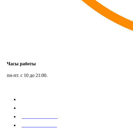
Часы работы
пн-пт. с 10 до 21:00.
Наш адрес:
Дмитровское шоссе, д. 161Б
8 495 972 43 00
8 999 929 88 25