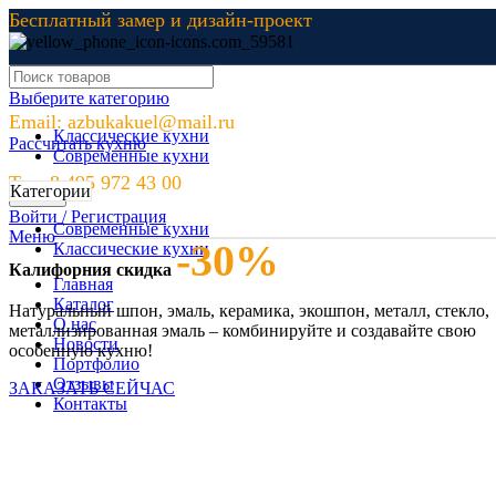
Бесплатный замер и дизайн-проект
8 495 972 43 00
Выберите категорию
Email: azbukakuel@mail.ru
Классические кухни
Рассчитать кухню
Современные кухни
Тел: 8 495 972 43 00
Категории
Поиск
Войти / Регистрация
Современные кухни
Меню
-30%
Классические кухни
Калифорния скидка
Главная
Каталог
Натуральный шпон, эмаль, керамика, экошпон, металл, стекло,
О нас
металлизированная эмаль – комбинируйте и создавайте свою
Новости
особенную кухню!
Портфолио
Отзывы
ЗАКАЗАТЬ СЕЙЧАС
Контакты