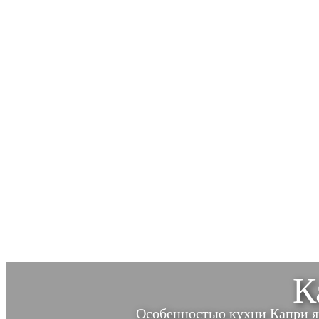
К
Особенностью кухни Капри я