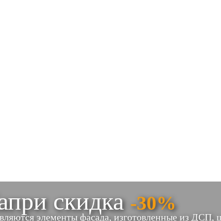
апри скидка
-30%
вляются элементы фасада, изготовленные из ДСП,