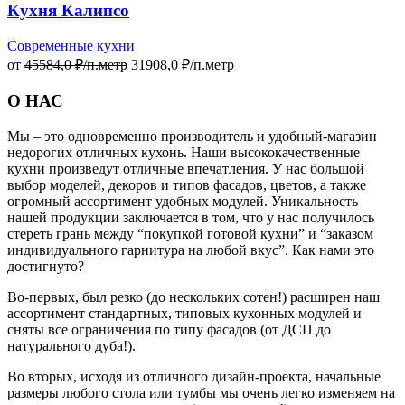
Кухня Калипсо
Современные кухни
от
45584,0
₽/п.метр
31908,0
₽/п.метр
О НАС
Мы – это одновременно производитель и удобный-магазин
недорогих отличных кухонь. Наши высококачественные
кухни произведут отличные впечатления. У нас большой
выбор моделей, декоров и типов фасадов, цветов, а также
огромный ассортимент удобных модулей. Уникальность
нашей продукции заключается в том, что у нас получилось
стереть грань между “покупкой готовой кухни” и “заказом
индивидуального гарнитура на любой вкус”. Как нами это
достигнуто?
Во-первых, был резко (до нескольких сотен!) расширен наш
ассортимент стандартных, типовых кухонных модулей и
сняты все ограничения по типу фасадов (от ДСП до
натурального дуба!).
Во вторых, исходя из отличного дизайн-проекта, начальные
размеры любого стола или тумбы мы очень легко изменяем на