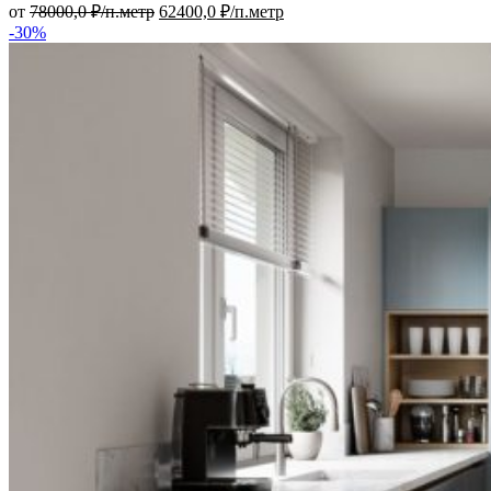
от
78000,0
₽/п.метр
62400,0
₽/п.метр
-30%