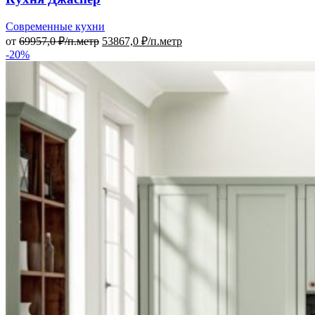
Современные кухни
от
69957,0
₽/п.метр
53867,0
₽/п.метр
-20%