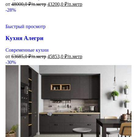
от
48000,0
₽/п.метр
43200,0
₽/п.метр
-28%
Быстрый просмотр
Кухня Алегри
Современные кухни
от
63685,0
₽/п.метр
45853,0
₽/п.метр
-30%