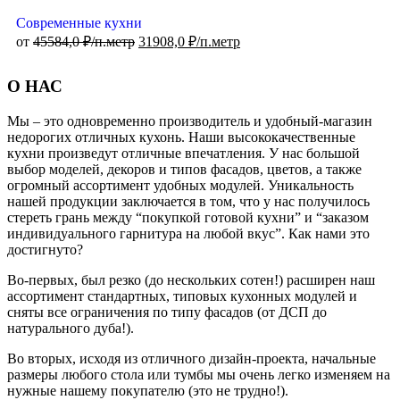
Современные кухни
от
45584,0
₽/п.метр
31908,0
₽/п.метр
О НАС
Мы – это одновременно производитель и удобный-магазин
недорогих отличных кухонь. Наши высококачественные
кухни произведут отличные впечатления. У нас большой
выбор моделей, декоров и типов фасадов, цветов, а также
огромный ассортимент удобных модулей. Уникальность
нашей продукции заключается в том, что у нас получилось
стереть грань между “покупкой готовой кухни” и “заказом
индивидуального гарнитура на любой вкус”. Как нами это
достигнуто?
Во-первых, был резко (до нескольких сотен!) расширен наш
ассортимент стандартных, типовых кухонных модулей и
сняты все ограничения по типу фасадов (от ДСП до
натурального дуба!).
Во вторых, исходя из отличного дизайн-проекта, начальные
размеры любого стола или тумбы мы очень легко изменяем на
нужные нашему покупателю (это не трудно!).