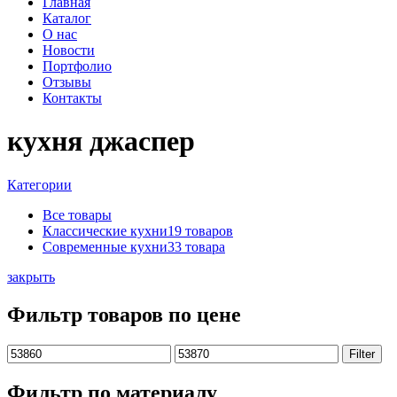
Главная
Каталог
О нас
Новости
Портфолио
Отзывы
Контакты
кухня джаспер
Категории
Все
товары
Классические кухни
19 товаров
Современные кухни
33 товара
закрыть
Фильтр товаров по цене
Min
Max
Filter
price
price
Фильтр по материалу