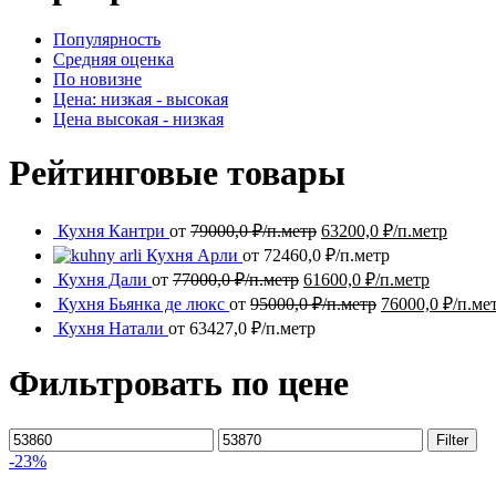
Популярность
Средняя оценка
По новизне
Цена: низкая - высокая
Цена высокая - низкая
Рейтинговые товары
Кухня Кантри
от
79000,0
₽/п.метр
63200,0
₽/п.метр
Кухня Арли
от
72460,0
₽/п.метр
Кухня Дали
от
77000,0
₽/п.метр
61600,0
₽/п.метр
Кухня Бьянка де люкс
от
95000,0
₽/п.метр
76000,0
₽/п.ме
Кухня Натали
от
63427,0
₽/п.метр
Фильтровать по цене
Min
Max
Filter
price
price
-23%