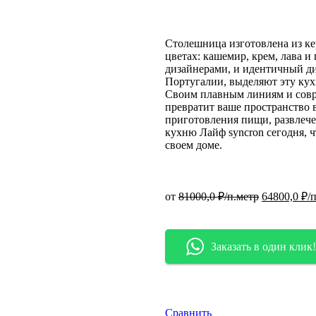
Столешница изготовлена из ке
цветах: кашемир, крем, лава и
дизайнерами, и идентичный ди
Португалии, выделяют эту кух
Своим плавным линиям и совр
превратит ваше пространство в
приготовления пищи, развлече
кухню Лайф syncron сегодня, 
своем доме.
от
81000,0
₽/п.метр
64800,0
₽/п
Заказать в один клик!
Сравнить