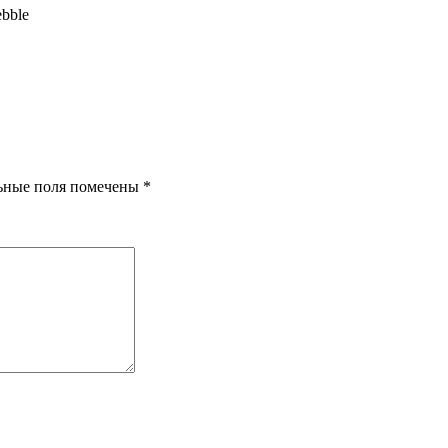
ebble
ьные поля помечены
*