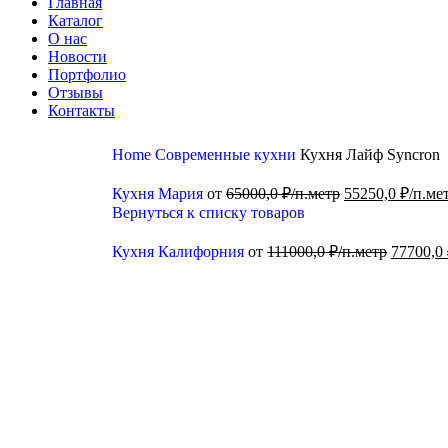
Главная
Каталог
О нас
Новости
Портфолио
Отзывы
Контакты
Home
Современные кухни
Кухня Лайф Syncron
Кухня Мария
от
65000,0
₽/п.метр
55250,0
₽/п.ме
Вернуться к списку товаров
Кухня Калифорния
от
111000,0
₽/п.метр
77700,0
-20%