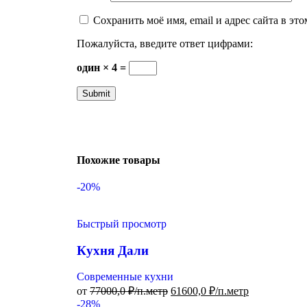
Сохранить моё имя, email и адрес сайта в э
Пожалуйста, введите ответ цифрами:
один × 4 =
Похожие товары
-20%
Быстрый просмотр
Кухня Дали
Современные кухни
от
77000,0
₽/п.метр
61600,0
₽/п.метр
-28%