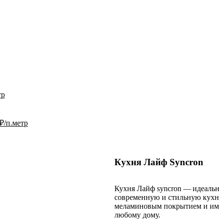
тр
₽/п.метр
Кухня Лайф Syncron
Кухня Лайф syncron — идеальны
современную и стильную кухню
меламиновым покрытием и ими
любому дому.